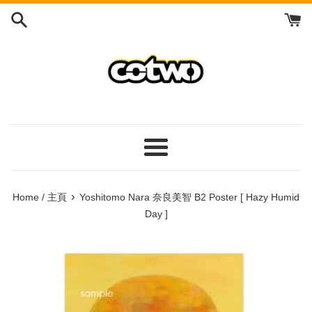
Skip
to
content
/
跳
到
內
容
Menu
/
菜
›
Home / 主頁
Yoshitomo Nara 奈良美智 B2 Poster [ Hazy Humid
單
Day ]