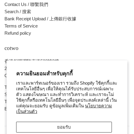
Contact Us / 聯繫我們
Search / 搜索
Bank Receipt Upload / 上傳銀行收據
Terms of Service
Refund policy
cotwo
香港銅鑼灣駱克道523號2樓
2/F, No. 523, Lockhart Road,
ความยินยอมสำหรับคุกกี้
Causeway Bay , HONG KONG
เราและพาร์ทเนอร์ของเรา รวมถึง Shopify ใช้คุกกี้และ
Tue ~ Sat - 1pm - 8pm
เทคโนโลยีอื่นๆ เพื่อให้คุณได้รับประสบการณ์เฉพาะ
Sunday, Monday & Public Holiday - Day Off
ตัว แสดงโฆษณา และทำการวิเคราะห์ และเราจะไม่
ใช้คุกกี้หรือเทคโนโลยีอื่นๆ เพื่อจุดประสงค์เหล่านี้ เว้น
Tel : ( 852 ) 2893 7760
แต่คุณจะยอมรับ ดูข้อมูลเพิ่มเติมใน
นโยบายความ
E-mail : cotwohk@cotwohk.com
เป็นส่วนตัว
ยอมรับ