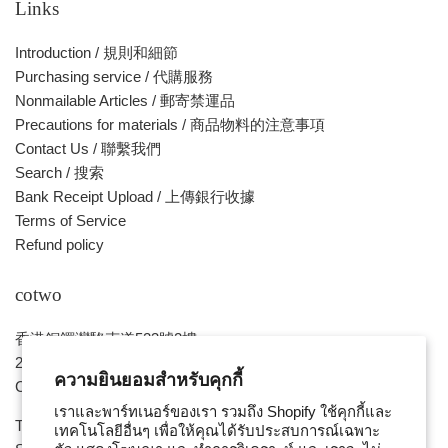
Links
Introduction / 規則和細節
Purchasing service / 代購服務
Nonmailable Articles / 郵寄禁運品
Precautions for materials / 商品物料的注意事項
Contact Us / 聯繫我們
Search / 搜索
Bank Receipt Upload / 上傳銀行收據
Terms of Service
Refund policy
cotwo
香港銅鑼灣駱克道523號2樓
2/F, No. 523, Lockhart Road,
ความยินยอมสำหรับคุกกี้
Causeway Bay , HONG KONG
เราและพาร์ทเนอร์ของเรา รวมถึง Shopify ใช้คุกกี้และ
Tue ~ Sat - 1pm - 8pm
เทคโนโลยีอื่นๆ เพื่อให้คุณได้รับประสบการณ์เฉพาะ